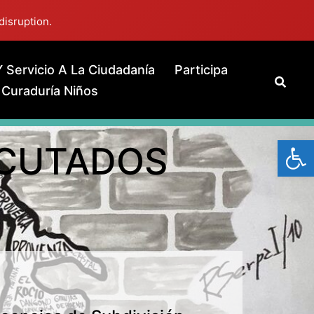
disruption.
 Servicio A La Ciudadanía
Participa
Curaduría Niños
Abrir
EJECUTADOS