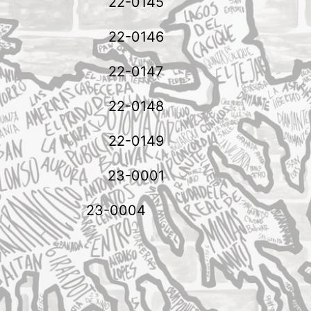
22-0145
22-0146
22-0147
22-0148
22-0149
23-0001
23-0004