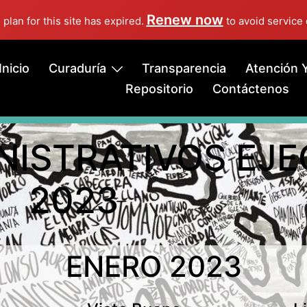
Renew now
 plan for this site has expired.
to avoid service 
Inicio
Curaduría
Transparencia
Atención Y
Repositorio
Contáctenos
INISTRATIVOS 
23
ENERO 2023