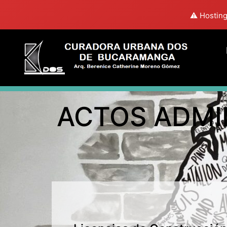
⚠️ Hosting
ACTOS ADM
20