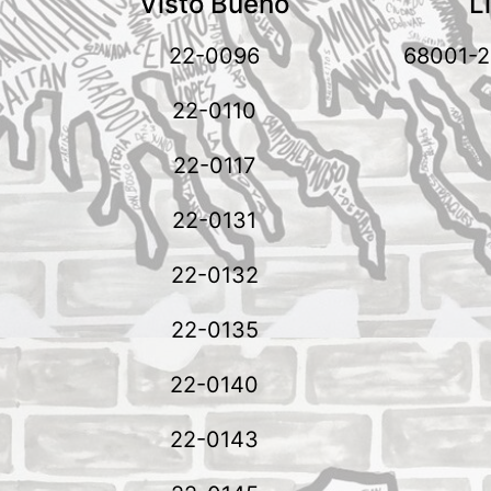
n
Visto Bueno
L
22-0096
68001-2
22-0110
22-0117
22-0131
22-0132
22-0135
22-0140
22-0143