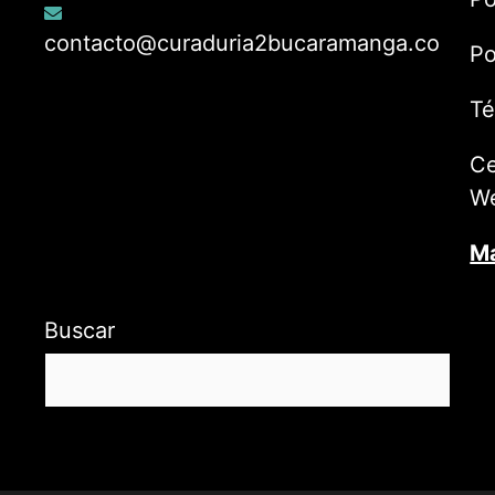
contacto@curaduria2bucaramanga.co
Po
Té
Ce
W
Ma
Buscar