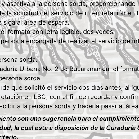
a y asertiva a la persona sorda, proporcionando
 de la solicitud del servicio de interpretación en
e siga al área de espera.
el formato con letra legible, dos veces.
 persona encargada de realizar el servicio de i
ersona sorda.
uraduría Urbana No. 2 de Bucaramanga, el form
 persona sorda.
a que solicitó el servicio dos días antes, al i
pretación en LSC, con el fin de recordar y confirm
recibir a la persona sorda y hacerla pasar al áre
ento son una sugerencia para el cumplimiento 
lidad, la cual está a disposición de la Curadur
iterio.