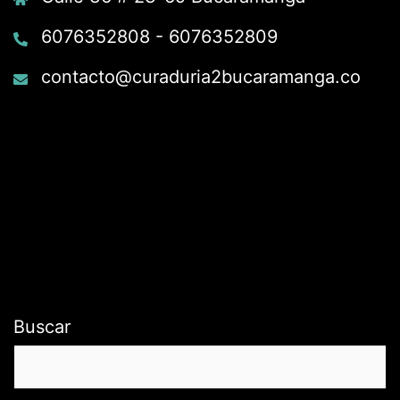
6076352808 - 6076352809
contacto@curaduria2bucaramanga.co
Buscar