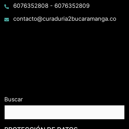
6076352808 - 6076352809
contacto@curaduria2bucaramanga.co
Buscar