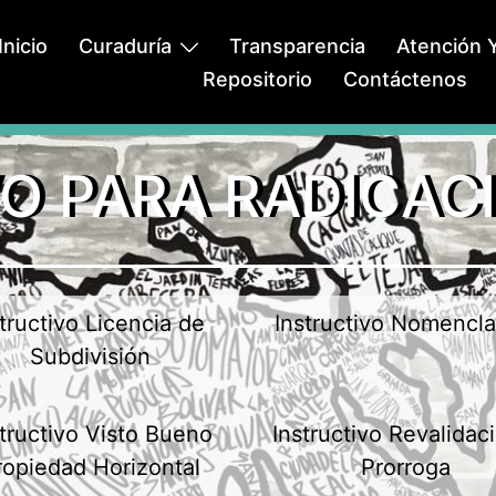
Inicio
Curaduría
Transparencia
Atención Y
Repositorio
Contáctenos
O PARA RADICAC
structivo Licencia de
Instructivo Nomencla
Subdivisión
structivo Visto Bueno
Instructivo Revalidac
ropiedad Horizontal
Prorroga